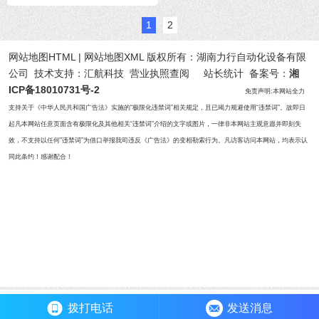
1
2
网站地图HTML | 网站地图XML 版权所有：
湖南力行自动化设备有限
公司
技术支持：汇航科技 营业执照查阅 站长统计 备案号：
湘
ICP备18010731号-2
免责声明:本网站全力
支持关于《中华人民共和国广告法》实施的“极限化违禁词”相关规定，且已竭力规避使用“违禁词”。故即日
起凡本网站任意页面含有极限化及其他相关“违禁词”介绍的文字或图片，一律非本网站主观意愿并即刻失
效，不支持以任何"违禁词”为借口举报我司违反《广告法》的变相勒索行为。凡访客访问本网站，均表示认
同此条约！感谢配合！
拨打电话
发送消息